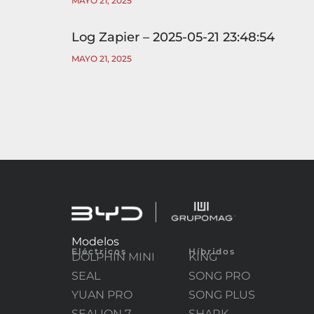
MAYO 21, 2025
Log Zapier – 2025-05-21 23:48:54
MAYO 21, 2025
Modelos
Eléctricos
Híbridos
DOLPHIN MINI
KING
SEAL
SONG PRO
YUAN PRO
SONG PLUS
SEALION 7
SHARK