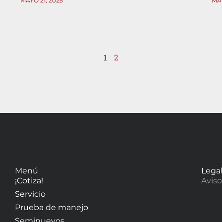
MAYO 21, 2025
MAY
1
2
Menú
Lega
¡Cotiza!
Aviso
Servicio
Prueba de manejo
Seminuevos