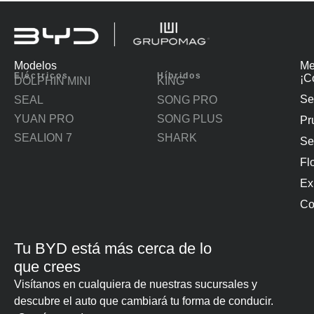
Modelos
Me
Eléctricos
Híbridos
¡C
DOLPHIN MINI
KING
Se
SEAL
SONG PRO
YUAN PRO
SONG PLUS
Pr
SEALION 7
SHARK
Se
Flo
Ex
Co
Tu BYD está más cerca de lo
que crees
Visítanos en cualquiera de nuestras sucursales y
descubre el auto que cambiará tu forma de conducir.