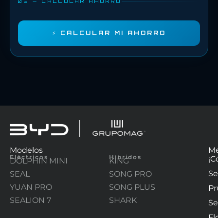
03 — CALCULAR AHORRO
⚡ CALCULAR MI AHORRO
Modelos
M
Eléctricos
Híbridos
¡C
DOLPHIN MINI
KING
Se
SEAL
SONG PRO
YUAN PRO
SONG PLUS
Pr
SEALION 7
SHARK
Se
Flo