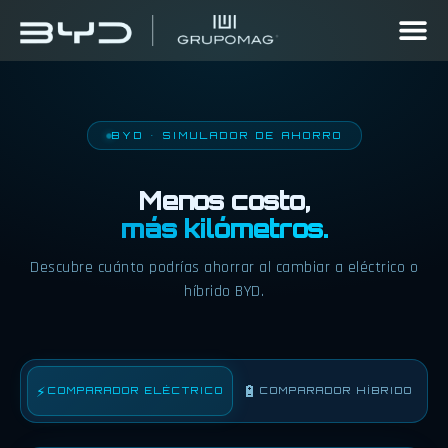
BYD • SIMULADOR DE AHORRO
Menos costo,
más kilómetros.
Descubre cuánto podrías ahorrar al cambiar a eléctrico o
híbrido BYD.
⚡
🔋
COMPARADOR ELÉCTRICO
COMPARADOR HÍBRIDO