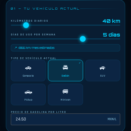
01 — TU VEHÍCULO ACTUAL
40 km
KILÓMETROS DIARIOS
5 días
DÍAS DE USO POR SEMANA
📍 ~866 km/mes estimados
TIPO DE VEHÍCULO ACTUAL
🚗
🚘
🚙
Compacto
Sedán
SUV
🛻
🚐
Pickup
Minivan
PRECIO DE GASOLINA POR LITRO
MXN/L